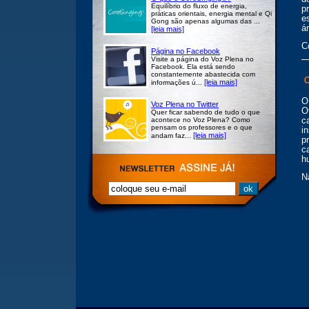
Equilíbrio do fluxo de energia,
p
práticas orientais, energia mental e Qi
e
Gong são apenas algumas das ...
á
[leia mais]
C
Página no Facebook
Visite a página do Voz Plena no
Facebook. Ela está sendo
constantemente abastecida com
[leia mais]
informações ú...
O
Voz Plena no Twitter
O
Quer ficar sabendo de tudo o que
acontece no Voz Plena? Como
c
pensam os professores e o que
i
[leia mais]
andam faz...
p
c
h
N