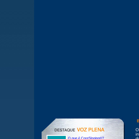
O
i
O que é CoreSInging®?
d